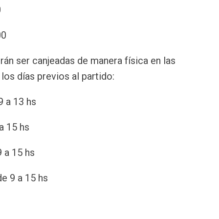
0
00
án ser canjeadas de manera física en las
os días previos al partido:
9 a 13 hs
a 15 hs
 a 15 hs
e 9 a 15 hs