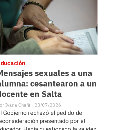
Educación
Mensajes sexuales a una
alumna: cesantearon a un
docente en Salta
Ivana Chañi
23/07/2026
l Gobierno rechazó el pedido de
econsideración presentado por el
ducador. Había cuestionado la validez