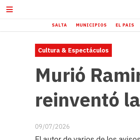
SALTA
MUNICIPIOS
EL PAIS
Cultura & Espectáculos
Murió Ramir
reinventó l
09/07/2026
El autor de varios de los aviso