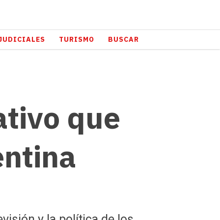
JUDICIALES
TURISMO
BUSCAR
ativo que
entina
isión y la política de los